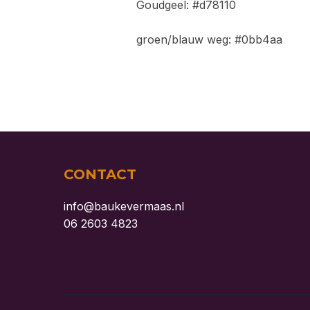
Goudgeel: #d78110
groen/blauw weg: #0bb4aa
CONTACT
info@baukevermaas.nl
06 2603 4823