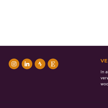
V
In a
ver
woo