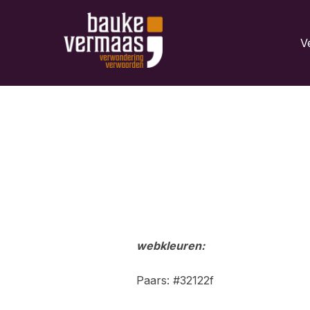
Ga
naar
V
de
inhoud
webkleuren:
Paars: #32122f